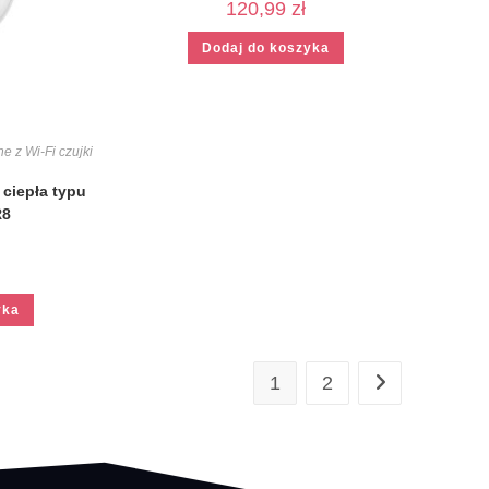
120,99
zł
Dodaj do koszyka
e z Wi-Fi czujki
ciepła typu
R8
yka
1
2