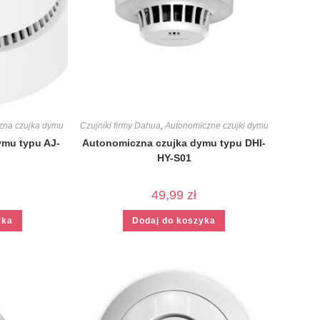
zna czujka dymu
Czujniki firmy Dahua
,
Autonomiczne czujki dymu
ymu typu AJ-
Autonomiczna czujka dymu typu DHI-
HY-S01
49,99
zł
yka
Dodaj do koszyka