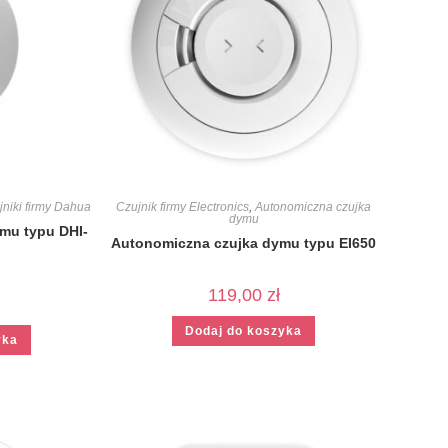
jniki firmy Dahua
Czujnik firmy Electronics
,
Autonomiczna czujka
dymu
mu typu DHI-
Autonomiczna czujka dymu typu EI650
119,00
zł
Dodaj do koszyka
yka