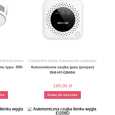
jniki firmy Dahua
Czujniki firmy Dahua
,
Autonomiczne czujka gazu
mu typu- S05-
Autonomiczna czujka gazu (propan)
DHI-HY-GB40A
165,00
zł
yka
Dodaj do koszyka