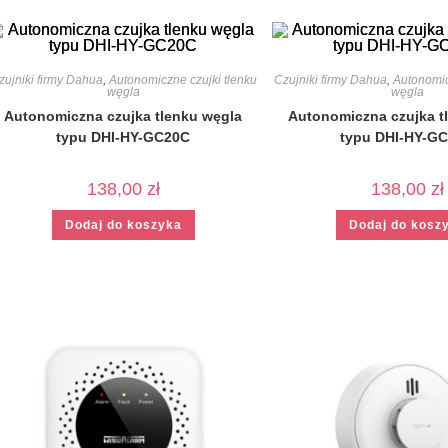
zujniki firmy Dahua
,
Autonomiczne czujki tlenku
Czujniki firmy Dahua
,
Autonomic
węgla
węgla
Autonomiczna czujka tlenku węgla
Autonomiczna czujka t
typu DHI-HY-GC20C
typu DHI-HY-G
138,00
zł
138,00
zł
Dodaj do koszyka
Dodaj do kosz