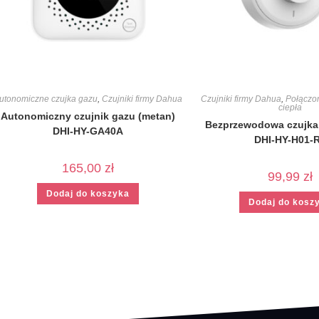
utonomiczne czujka gazu
,
Czujniki firmy Dahua
Czujniki firmy Dahua
,
Połączon
ciepła
Autonomiczny czujnik gazu (metan)
Bezprzewodowa czujka 
DHI-HY-GA40A
DHI-HY-H01-
165,00
zł
99,99
zł
Dodaj do koszyka
Dodaj do kosz