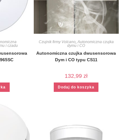
onomiczna
Czujnik firmy Volcano
,
Autonomiczna czujka
mu i czadu
dymu i CO
wusensorowa
Autonomiczna czujka dwusensorowa
-965SC
Dym i CO typu CS11
132,99
zł
yka
Dodaj do koszyka