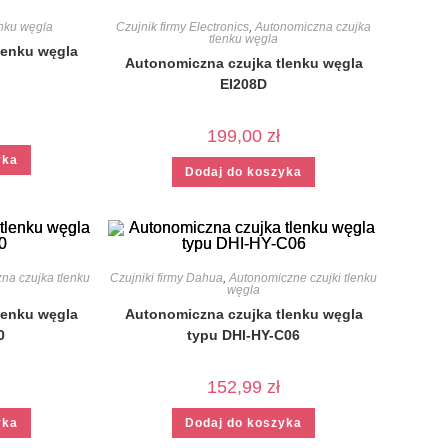
enku węgla
Czujnik firmy Electronics
,
Autonomiczna czujka
tlenku węgla
lenku węgla
Autonomiczna czujka tlenku węgla
EI208D
199,00
zł
yka
Dodaj do koszyka
na czujka tlenku
Czujniki firmy Dahua
,
Autonomiczne czujki tlenku
węgla
lenku węgla
Autonomiczna czujka tlenku węgla
0
typu DHI-HY-C06
152,99
zł
yka
Dodaj do koszyka