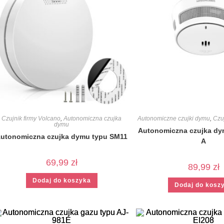
Czujnik firmy Volcano
,
Autonomiczna czujka
Autonomiczne czujki dymu
,
Czu
dymu
Autonomiczna czujka dy
utonomiczna czujka dymu typu SM11
A
69,99
zł
89,99
zł
Dodaj do koszyka
Dodaj do kosz