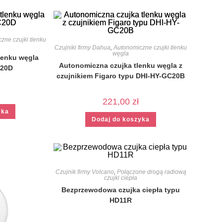
zne czujki tlenku
Czujniki firmy Dahua
,
Autonomiczne czujki tlenku
węgla
lenku węgla
Autonomiczna czujka tlenku węgla z
C20D
czujnikiem Figaro typu DHI-HY-GC20B
221,00
zł
yka
Dodaj do koszyka
Czujnik firmy Volcano
,
Połączone drogą radiową
czujki ciepła
Bezprzewodowa czujka ciepła typu
HD11R