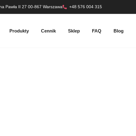
ana Pawła II 27 00-867 Warszawa
+48 576 004 315
Produkty
Cennik
Sklep
FAQ
Blog