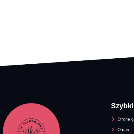
Szybki
Strona 
O nas