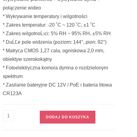
połączenie wideo
* Wykrywanie temperatury i wilgotności
* Zakres temperatur: -20 ˚C ~ 120 ˚C, ±1 ˚C
* Zakres wilgotnoĹ›ci: 5% RH ~ 95% RH, ±5% RH
* DuĹĽe pole widzenia (poziom: 144°, pion: 92°)
* Matryca CMOS 1,27 cala, ogniskowa 2,0 mm,
obiektyw szerokokątny
* Fotoelektryczna komora dymna o rozdzielonym
spektrum
* Zasilanie bateryjne DC 12V / PoE i bateria litowa
CR123A
DODAJ DO KOSZYKA