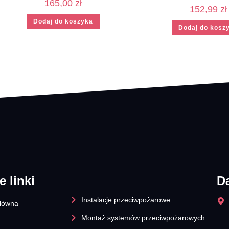
165,00
zł
152,99
zł
Dodaj do koszyka
Dodaj do kosz
e linki
D
Instalacje przeciwpożarowe
główna
Montaż systemów przeciwpożarowych