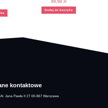
89,99
zł
Dodaj do koszyka
yka
ane kontaktowe
Al. Jana Pawła II 27 00-867 Warszawa