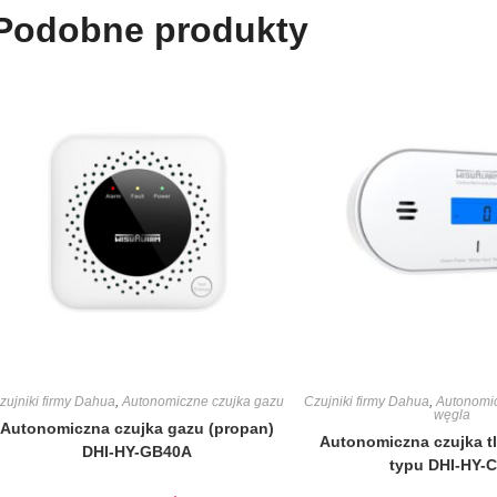
Podobne produkty
zujniki firmy Dahua
,
Autonomiczne czujka gazu
Czujniki firmy Dahua
,
Autonomic
węgla
Autonomiczna czujka gazu (propan)
Autonomiczna czujka t
DHI-HY-GB40A
typu DHI-HY-