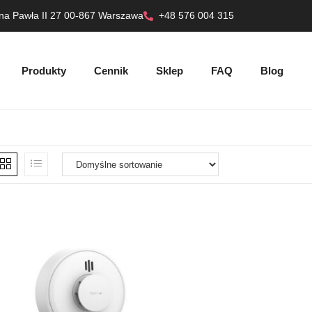
ana Pawła II 27 00-867 Warszawa
+48 576 004 315
Produkty
Cennik
Sklep
FAQ
Blog