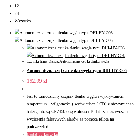
12
24
Wszystko
Czujniki firmy Dahua
,
Autonomiczne czujki tlenku węgla
Autonomiczna czujka tlenku węgla typu DHI-HY-C06
152,99
zł
Jest to samodzielny czujnik tlenku węgla i wykrywaniem
temperatury i wilgotności ( wyświetlacz LCD) z niewymienną
baterią litową CR7450 o żywotności 10 lat. Z możliwością
wyciszenia fałszywych alarów za pomocą pilota na
podczerwień.
Dodaj do koszyka