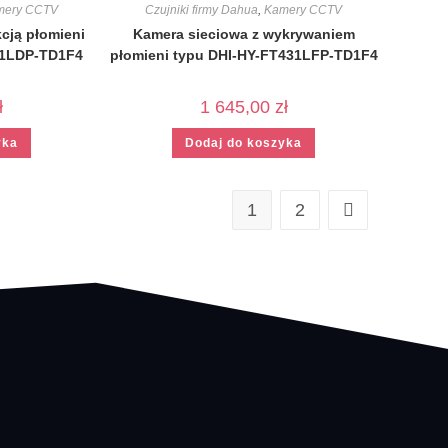
mery CCTV
Czujniki firmy Dahua
,
Kamery CCTV
cją płomieni
Kamera sieciowa z wykrywaniem
21LDP-TD1F4
płomieni typu DHI-HY-FT431LFP-TD1F4
ł
1 645,00
zł
yka
Dodaj do koszyka
1
2