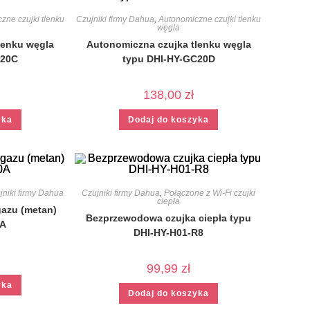
zne czujki tlenku
Czujniki firmy Dahua
,
Autonomiczne czujki tlenku
węgla
lenku węgla
Autonomiczna czujka tlenku węgla
C20C
typu DHI-HY-GC20D
138,00
zł
yka
Dodaj do koszyka
jniki firmy Dahua
Czujniki firmy Dahua
,
Połączone z Wi-Fi czujki
ciepła
gazu (metan)
Bezprzewodowa czujka ciepła typu
0A
DHI-HY-H01-R8
99,99
zł
yka
Dodaj do koszyka