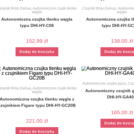
zujniki firmy Dahua
,
Autonomiczne czujki tlenku
Czujniki firmy Dahua
,
Autonomic
węgla
węgla
Autonomiczna czujka tlenku węgla
Autonomiczna czujka t
typu DHI-HY-C06
typu DHI-HY-G
152,99
zł
138,00
zł
Dodaj do koszyka
Dodaj do kosz
Autonomiczne czujka gazu
,
Czu
zujniki firmy Dahua
,
Autonomiczne czujki tlenku
Autonomiczny czujnik 
węgla
DHI-HY-GA4
Autonomiczna czujka tlenku węgla z
czujnikiem Figaro typu DHI-HY-GC20B
165,00
zł
221,00
zł
Dodaj do kosz
Dodaj do koszyka