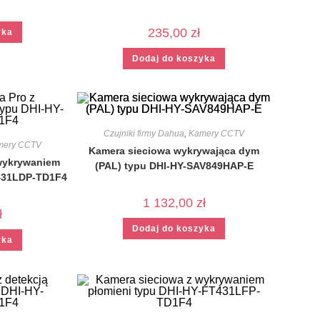
235,00
zł
yka
Dodaj do koszyka
Czujniki firmy Dahua
,
Kamery CCTV
mery CCTV
Kamera sieciowa wykrywająca dym
 wykrywaniem
(PAL) typu DHI-HY-SAV849HAP-E
T431LDP-TD1F4
1 132,00
zł
ł
Dodaj do koszyka
yka