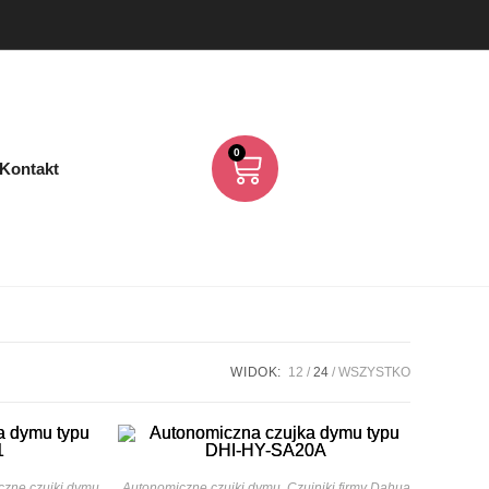
0
Kontakt
WIDOK:
12
24
WSZYSTKO
czne czujki dymu
Autonomiczne czujki dymu
,
Czujniki firmy Dahua