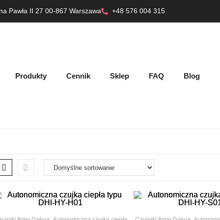
ana Pawła II 27 00-867 Warszawa
+48 576 004 315
Produkty
Cennik
Sklep
FAQ
Blog
ujniki firmy Dahua
,
Autonomiczna czujka ciepła
Czujniki firmy Dahua
,
Autonomi