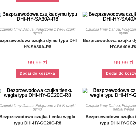
Czujniki firmy Dahua
,
Połączone z Wi-Fi czujki
Czujniki firmy Dahua
,
Połączon
dymu
dymu
ezprzewodowa czujka dymu typu DHI-
Bezprzewodowa czujka d
HY-SA30A-R8
HY-SA40A-R
99,99
zł
99,99
zł
Dodaj do koszyka
Dodaj do kosz
Czujniki firmy Dahua
,
Połączone z Wi-Fi czujki
Czujniki firmy Dahua
,
Połączon
dymu
tlenku węgla
Bezprzewodowa czujka tlenku węgla
Bezprzewodowa czujka 
typu DHI-HY-GC20C-R8
typu DHI-HY-GC2