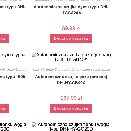
mu typu DHI-
Autonomiczna czujka dymu typu DHI-
HY-SA20A
89,99
zł
yka
Dodaj do koszyka
jniki firmy Dahua
Czujniki firmy Dahua
,
Autonomiczne czujka gazu
mu typu- S05-
Autonomiczna czujka gazu (propan)
DHI-HY-GB40A
165,00
zł
yka
Dodaj do koszyka