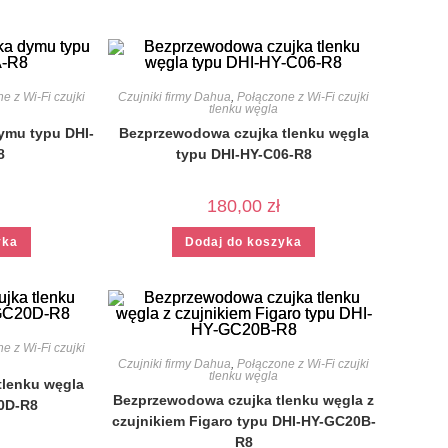
e z Wi-Fi czujki
Czujniki firmy Dahua
,
Połączone z Wi-Fi czujki
tlenku węgla
ymu typu DHI-
Bezprzewodowa czujka tlenku węgla
8
typu DHI-HY-C06-R8
180,00
zł
yka
Dodaj do koszyka
e z Wi-Fi czujki
Czujniki firmy Dahua
,
Połączone z Wi-Fi czujki
tlenku węgla
tlenku węgla
Bezprzewodowa czujka tlenku węgla z
0D-R8
czujnikiem Figaro typu DHI-HY-GC20B-
R8