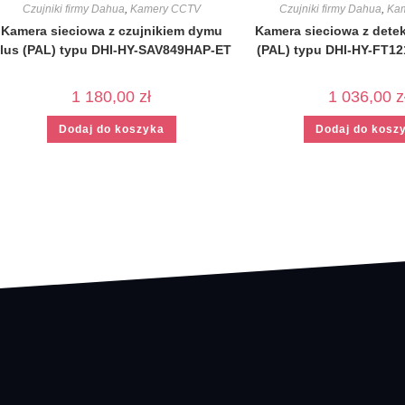
Czujniki firmy Dahua
,
Kamery CCTV
Czujniki firmy Dahua
,
Ka
Kamera sieciowa z czujnikiem dymu
Kamera sieciowa z detek
lus (PAL) typu DHI-HY-SAV849HAP-ET
(PAL) typu DHI-HY-FT1
1 180,00
zł
1 036,00
z
Dodaj do koszyka
Dodaj do kosz