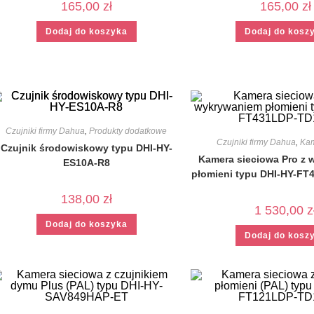
165,00
zł
165,00
zł
Dodaj do koszyka
Dodaj do kosz
Czujniki firmy Dahua
,
Produkty dodatkowe
Czujniki firmy Dahua
,
Ka
Czujnik środowiskowy typu DHI-HY-
Kamera sieciowa Pro z
ES10A-R8
płomieni typu DHI-HY-F
138,00
zł
1 530,00
z
Dodaj do koszyka
Dodaj do kosz