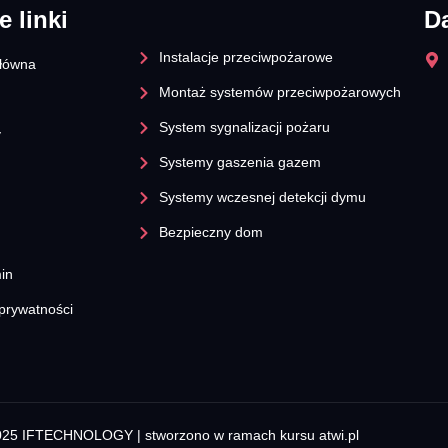
e linki
D
Instalacje przeciwpożarowe
główna
Montaż systemów przeciwpożarowych
System sygnalizacji pożaru
y
Systemy gaszenia gazem
Systemy wczesnej detekcji dymu​
Bezpieczny dom
in
 prywatności
2025
IFTECHNOLOGY
| stworzono w ramach kursu
atwi.pl