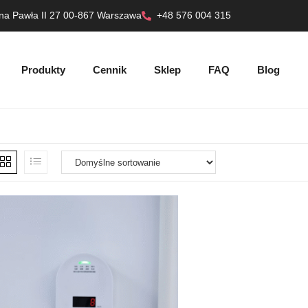
ana Pawła II 27 00-867 Warszawa
+48 576 004 315
Produkty
Cennik
Sklep
FAQ
Blog