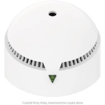
Czujniki firmy Anka
,
Autonomiczna czujka dymu