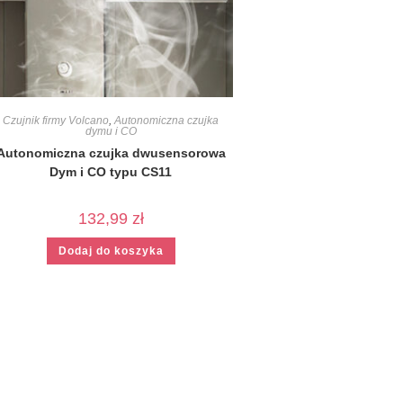
Czujnik firmy Volcano
,
Autonomiczna czujka
dymu i CO
Autonomiczna czujka dwusensorowa
Dym i CO typu CS11
132,99
zł
Dodaj do koszyka