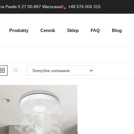
ana Pawła II 27 00-867 Warszawa
+48 576 004 315
Produkty
Cennik
Sklep
FAQ
Blog